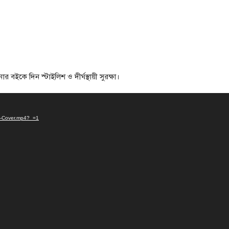
ে দিন স্টাইলিশ ও দীর্ঘস্থায়ী সুরক্ষা।
ok-Cover.mp4?_=1