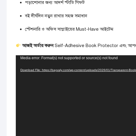
পড়াশোনার জন্য আদর্শ স্টাডি গিফট
বই দীর্ঘদিন নতুন রাখার সহজ সমাধান
স্টেশনারি ও অফিস সাপ্লাইয়ের Must-Have আইটেম
আজই অর্ডার করুন
Self-Adhesive Book Protector এবং আপনার বইক
Video
Media error: Format(s) not supported or source(s) not found
Player
Download File: https://bayvaly.com/wp-content/uploads/2026/01/Transparent-Bo