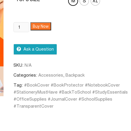
M
S
XL
Buy Now
Ask a Question
SKU:
N/A
Categories:
Accessories
,
Backpack
Tag:
#BookCover #BookProtector #NotebookCover
#StationeryMustHave #BackToSchool #StudyEssentials
#OfficeSupplies #JournalCover #SchoolSupplies
#TransparentCover